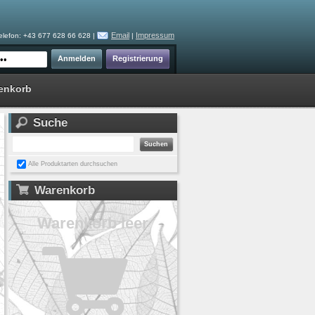
Email
Impressum
elefon: +43 677 628 66 628 |
|
enkorb
Suche
Alle Produktarten durchsuchen
Warenkorb
Warenkorb leer