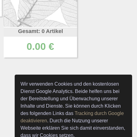
Gesamt: 0 Artikel
0.00 €
Wir verwenden Cookies und den kostenlosen
Dienst Google Analytics. Beide helfen uns bei
der Bereitstellung und Überwachung unserer
Inhalte und Dienste. Sie können durch Klicken
des folgenden Links das
Tracking durch Google
deaktivieren
. Durch die Nutzung unserer
Webseite erklären Sie sich damit einverstanden,
dass wir Cookies setzen.