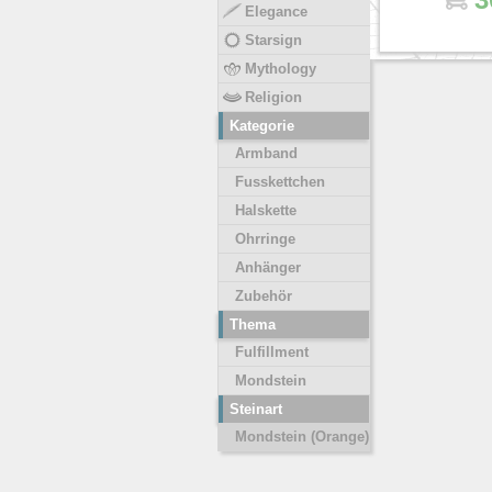
Elegance
Starsign
Mythology
Religion
Kategorie
Armband
Fusskettchen
Halskette
Ohrringe
Anhänger
Zubehör
Thema
Fulfillment
Mondstein
Steinart
Mondstein (Orange)