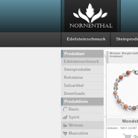
Edelsteinschmuck
Steinprod
Produktart
Woman: Bergkristall
Armband
Edelsteinschmuck
Steinprodukte
Rohsteine
Salzartikel
Downloads
Produktlinie
Basic
Spirit
Mondst
Woman
Artikelnr.: N817-111387
Masculine
3