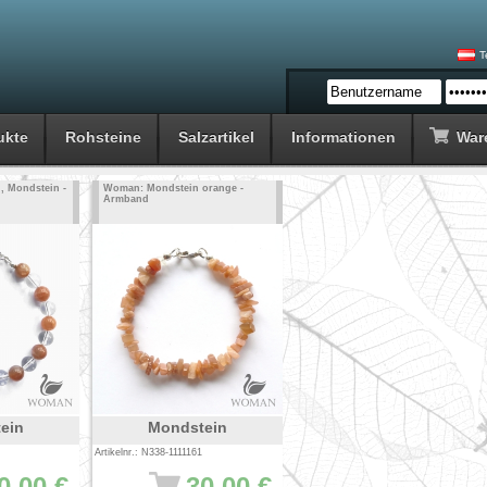
T
ukte
Rohsteine
Salzartikel
Informationen
War
, Mondstein -
Woman: Mondstein orange -
Armband
ein
Mondstein
Artikelnr.: N338-1111161
0.00 €
30.00 €