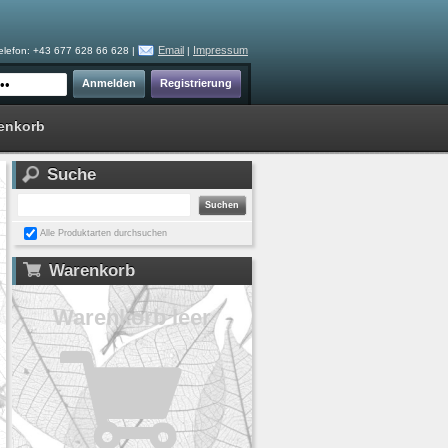
Email
Impressum
elefon: +43 677 628 66 628 |
|
enkorb
Suche
Alle Produktarten durchsuchen
Warenkorb
Warenkorb leer