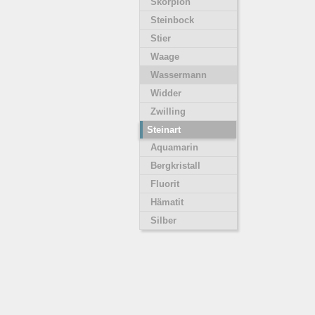
Skorpion
Steinbock
Stier
Waage
Wassermann
Widder
Zwilling
Steinart
Aquamarin
Bergkristall
Fluorit
Hämatit
Silber