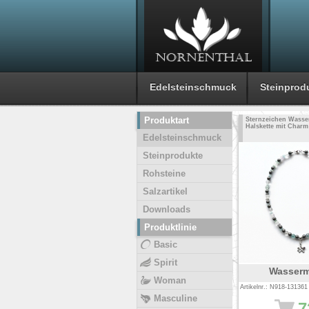
Edelsteinschmuck
Steinprod
Produktart
Sternzeichen Wass
Halskette mit Charm
Edelsteinschmuck
Steinprodukte
Rohsteine
Salzartikel
Downloads
Produktlinie
Basic
Spirit
Wasser
Woman
Artikelnr.: N918-131361
Masculine
7