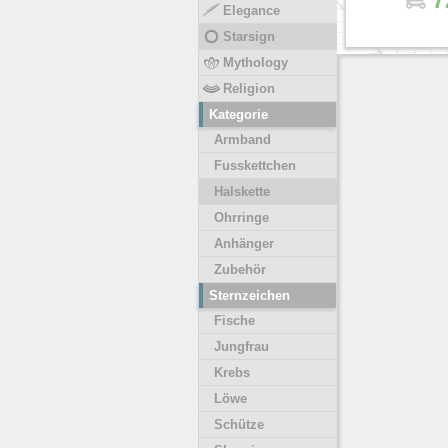
Elegance
Starsign
Mythology
Religion
Kategorie
Armband
Fusskettchen
Halskette
Ohrringe
Anhänger
Zubehör
Sternzeichen
Fische
Jungfrau
Krebs
Löwe
Schütze