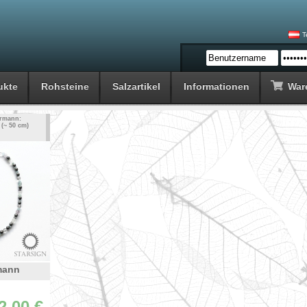
T
ukte
Rohsteine
Salzartikel
Informationen
War
ermann:
 (~ 50 cm)
mann
2.00 €