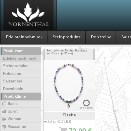
Edelsteinschmuck
Steinprodukte
Rohsteine
Salza
Produktart
Sternzeichen Fische: Halskette
mit Charm (~ 50 cm)
Edelsteinschmuck
Steinprodukte
Rohsteine
Salzartikel
Downloads
Produktlinie
Basic
Spirit
Fische
Woman
Artikelnr.: N915-13139
Masculine
72.00 €