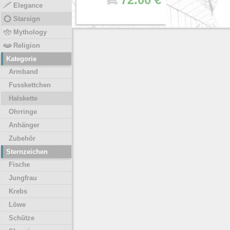
Elegance
Starsign
Mythology
Religion
Kategorie
Armband
Fusskettchen
Halskette
Ohrringe
Anhänger
Zubehör
Sternzeichen
Fische
Jungfrau
Krebs
Löwe
Schütze