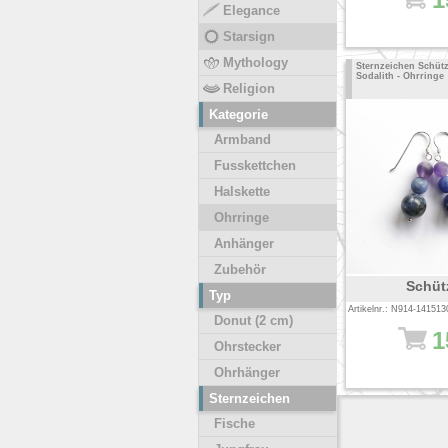
Elegance
Starsign
Mythology
Sternzeichen Schütz
Sodalith - Ohrringe
Religion
Kategorie
Armband
Fusskettchen
Halskette
Ohrringe
Anhänger
Zubehör
Schüt
Typ
Artikelnr.: N914-141513
Donut (2 cm)
1
Ohrstecker
Ohrhänger
Sternzeichen
Fische