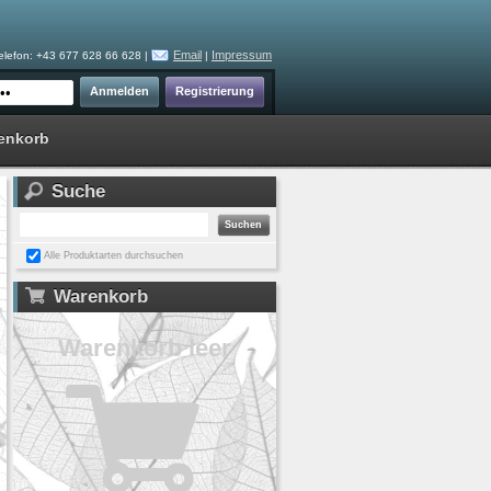
Email
Impressum
elefon: +43 677 628 66 628 |
|
enkorb
Suche
Alle Produktarten durchsuchen
Warenkorb
Warenkorb leer