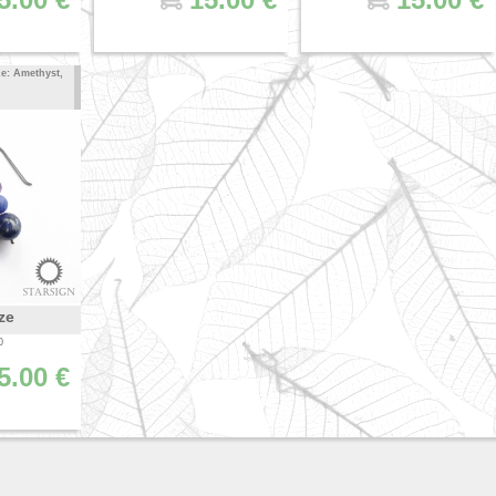
e: Amethyst,
ze
0
5.00 €