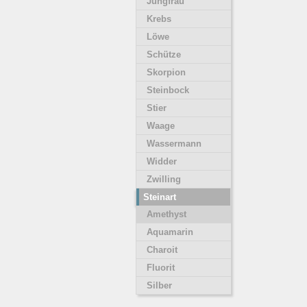
Jungfrau
Krebs
Löwe
Schütze
Skorpion
Steinbock
Stier
Waage
Wassermann
Widder
Zwilling
Steinart
Amethyst
Aquamarin
Charoit
Fluorit
Silber