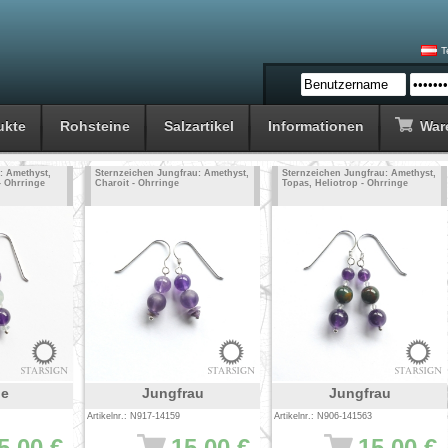
T
ukte
Rohsteine
Salzartikel
Informationen
War
: Amethyst,
Sternzeichen Jungfrau: Amethyst,
Sternzeichen Jungfrau: Amethyst,
- Ohrringe
Charoit - Ohrringe
Topas, Heliotrop - Ohrringe
he
Jungfrau
Jungfrau
Artikelnr.: N917-14159
Artikelnr.: N906-141563
5.00 €
15.00 €
15.00 €