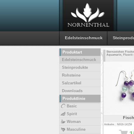
Edelsteinschmuck
Steinprod
Produktart
Sternzeichen Fische
Aquamarin, Fluorit 
Edelsteinschmuck
Steinprodukte
Rohsteine
Salzartikel
Downloads
Produktlinie
Basic
Spirit
Fisc
Woman
Artikelnr.: N916-14159
Masculine
1