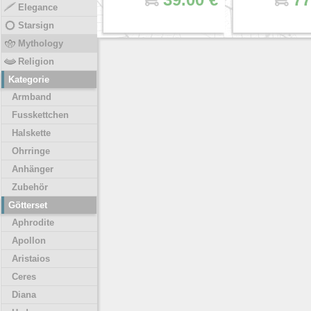
Elegance
Starsign
Mythology
Religion
Kategorie
Armband
Fusskettchen
Halskette
Ohrringe
Anhänger
Zubehör
Götterset
Aphrodite
Apollon
Aristaios
Ceres
Diana