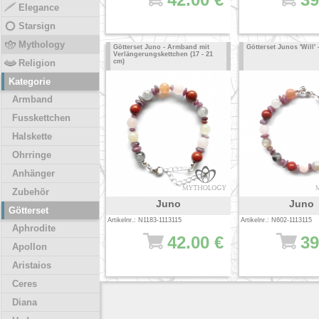
Elegance
Starsign
Mythology
Götterset Juno - Armband mit
Götterset Junos 'Will'
Verlängerungskettchen (17 - 21
Religion
cm)
Kategorie
Armband
Fusskettchen
Halskette
Ohrringe
Anhänger
Zubehör
Juno
Juno
Götterset
Artikelnr.: N1183-1113115
Artikelnr.: N602-1113115
Aphrodite
42.00 €
39
Apollon
Aristaios
Ceres
Diana