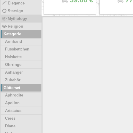
Elegance
Starsign
Mythology
Religion
Kategorie
Armband
Fusskettchen
Halskette
Ohrringe
Anhänger
Zubehör
Götterset
Aphrodite
Apollon
Aristaios
Ceres
Diana