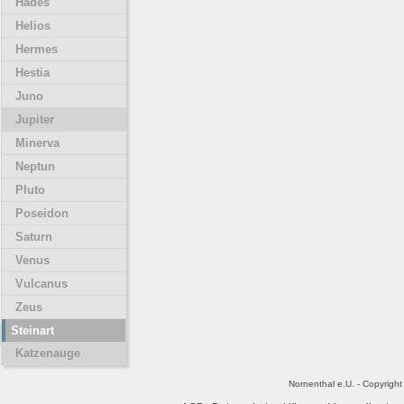
Hades
Helios
Hermes
Hestia
Juno
Jupiter
Minerva
Neptun
Pluto
Poseidon
Saturn
Venus
Vulcanus
Zeus
Steinart
Katzenauge
Nornenthal e.U. - Copyrigh