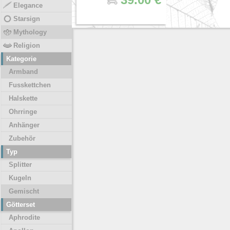
Elegance
Starsign
Mythology
Religion
Kategorie
Armband
Fusskettchen
Halskette
Ohrringe
Anhänger
Zubehör
Typ
Splitter
Kugeln
Gemischt
Götterset
Aphrodite