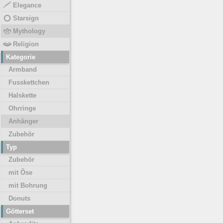
Elegance
Starsign
Mythology
Religion
Kategorie
Armband
Fusskettchen
Halskette
Ohrringe
Anhänger
Zubehör
Typ
Zubehör
mit Öse
mit Bohrung
Donuts
Götterset