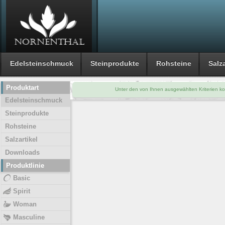
Edelsteinschmuck
Steinprodukte
Rohsteine
Salza
Produktart
Unter den von Ihnen ausgewählten Kriterien ko
Edelsteinschmuck
Steinprodukte
Rohsteine
Salzartikel
Downloads
Produktlinie
Basic
Spirit
Woman
Masculine