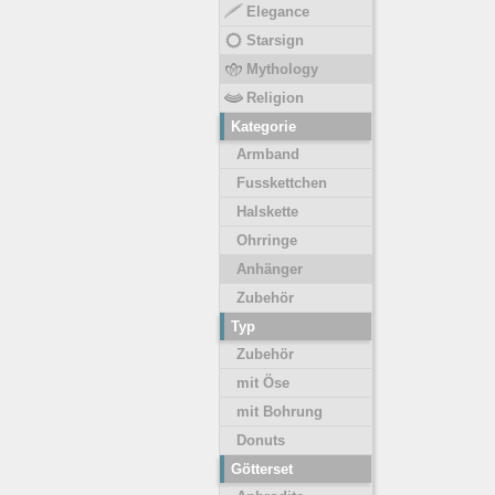
Elegance
Starsign
Mythology
Religion
Kategorie
Armband
Fusskettchen
Halskette
Ohrringe
Anhänger
Zubehör
Typ
Zubehör
mit Öse
mit Bohrung
Donuts
Götterset