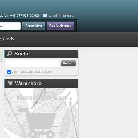
Email
Impressum
elefon: +43 677 628 66 628 |
|
enkorb
Suche
Alle Produktarten durchsuchen
Warenkorb
Warenkorb leer