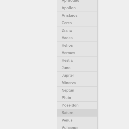
Aphrodite
Apollon
Aristaios
Ceres
Diana
Hades
Helios
Hermes
Hestia
Juno
Jupiter
Minerva
Neptun
Pluto
Poseidon
Saturn
Venus
Vulcanus