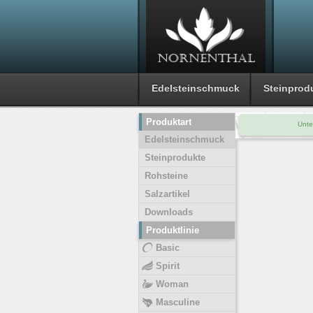
Edelsteinschmuck
Steinprod
Produktart
Unte
Edelsteinschmuck
Steinprodukte
Rohsteine
Salzartikel
Downloads
Produktlinie
Basic
Spirit
Woman
Masculine