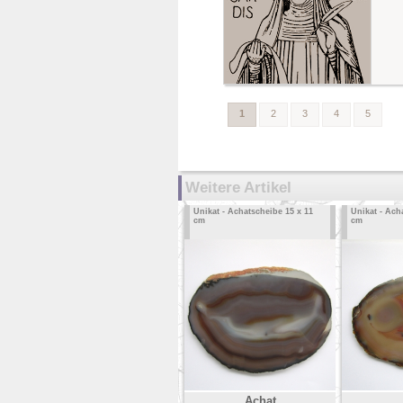
1
2
3
4
5
Weitere Artikel
Unikat - Achatscheibe 15 x 11
Unikat - Ach
cm
cm
Achat