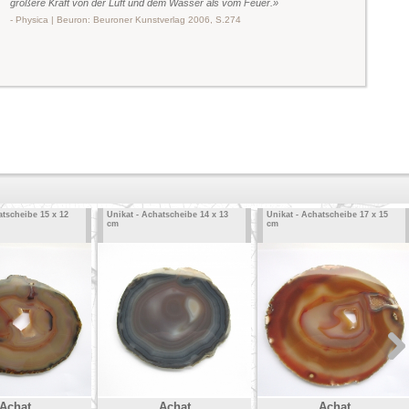
größere Kraft von der Luft und dem Wasser als vom Feuer.»
- Physica | Beuron: Beuroner Kunstverlag 2006, S.274
atscheibe 15 x 12
Unikat - Achatscheibe 14 x 13
Unikat - Achatscheibe 17 x 15
cm
cm
Achat
Achat
Achat