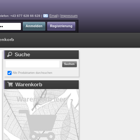
Email
Impressum
elefon: +43 677 628 66 628 |
|
enkorb
Suche
Alle Produktarten durchsuchen
Warenkorb
Warenkorb leer