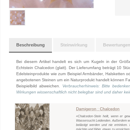
Beschreibung
Steinwirkung
Bewertunge
Bei diesem Artikel handelt es sich um Kugeln in der Gr
Echtstein Chalcedon (glatt). Der Lieferumfang beträgt 10 Stüc
Edelsteinprodukte wie zum Beispiel Armbänder, Halsketten od
angebotenen Steinen um ein Naturprodukt handelt können F
Beispielbild abweichen.
Verbraucherhinweis: Bitte bedenke
Wirkungen wissenschaftlich nicht belegbar sind und daher ke
Damigeron : Chalcedon
«Chalcedon-Stein heilt, wenn er gew
Wassersucht Leidenden. Außerdem wird
belästigt werden und nie ertrinken.
mächtig und fähig, etwas zu erreichen