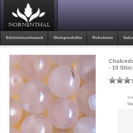
Edelsteinschmuck
Steinprodukte
Rohsteine
Salza
Chalcedo
- 10 Stüc
Grö
St