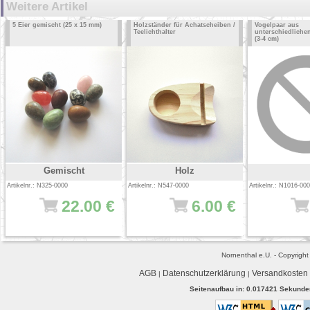
Weitere Artikel
5 Eier gemischt (25 x 15 mm)
Holzständer für Achatscheiben /
Vogelpaar aus
Teelichthalter
unterschiedliche
(3-4 cm)
Gemischt
Holz
Artikelnr.: N325-0000
Artikelnr.: N547-0000
Artikelnr.: N1016-00
22.00 €
6.00 €
Nornenthal e.U. - Copyrigh
AGB
Datenschutzerklärung
Versandkosten
|
|
Seitenaufbau in: 0.017421 Sekunden