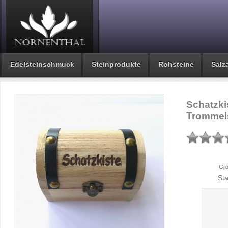
Edelsteinschmuck
Steinprodukte
Rohsteine
Salza
Schatzki
Trommel
Grö
St