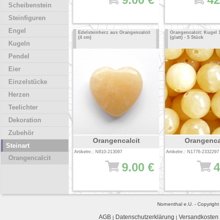
Scheibenstein
Steinfiguren
Engel
Edelsteinherz aus Orangencalcit
Orangencalcit: Kugel
(4 cm)
(glatt) - 5 Stück
Kugeln
Pendel
Eier
Einzelstücke
Herzen
Teelichter
Dekoration
Zubehör
Orangencalcit
Orangenca
Steinart
Artikelnr.: N810-213097
Artikelnr.: N1776-2332297
Orangencalcit
9.00 €
4
Nornenthal e.U. - Copyrigh
AGB
Datenschutzerklärung
Versandkosten
|
|