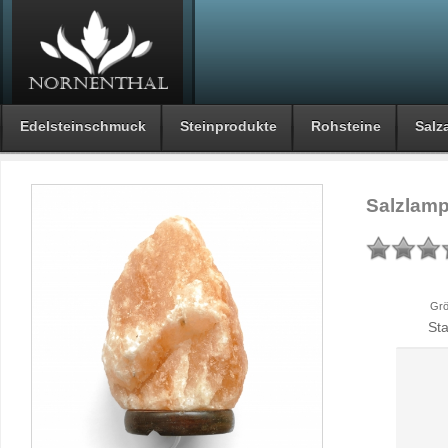
Edelsteinschmuck
Steinprodukte
Rohsteine
Salza
Salzlamp
Grö
St