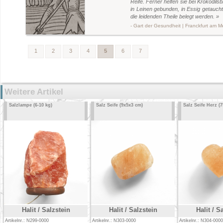
Reife. Ferner helfen sie bei Krokodils
in Leinen gebunden, in Essig getauch
die leidenden Theile belegt werden. »
- Gart der Gesundheit | Franckfurt am M
1
2
3
4
5
6
7
Weitere Artikel
Salzlampe (6-10 kg)
Salz Seife (9x5x3 cm)
Salz Seife Herz (
Halit / Salzstein
Halit / Salzstein
Halit / S
Artikelnr.: N299-0000
Artikelnr.: N303-0000
Artikelnr.: N304-0000