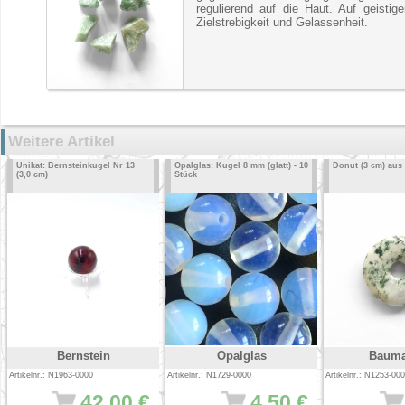
regulierend auf die Haut. Auf geistig
Zielstrebigkeit und Gelassenheit.
Weitere Artikel
Unikat: Bernsteinkugel Nr 13
Opalglas: Kugel 8 mm (glatt) - 10
Donut (3 cm) aus
(3,0 cm)
Stück
Bernstein
Opalglas
Bauma
Artikelnr.: N1963-0000
Artikelnr.: N1729-0000
Artikelnr.: N1253-00
42.00 €
4.50 €