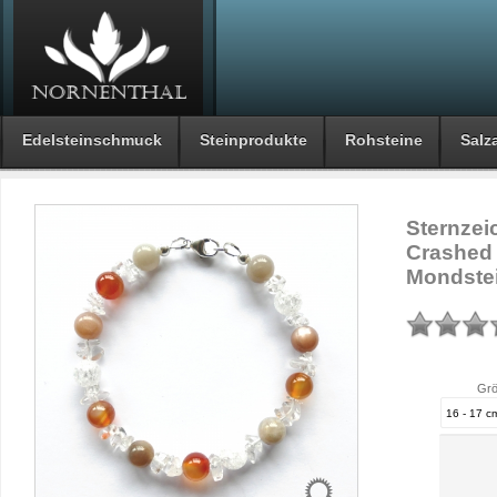
Edelsteinschmuck
Steinprodukte
Rohsteine
Salza
Sternzei
Crashed 
Mondste
Grö