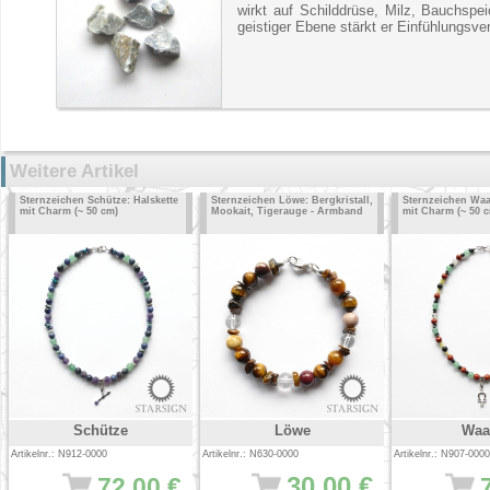
wirkt auf Schilddrüse, Milz, Bauchspe
geistiger Ebene stärkt er Einfühlungsve
Weitere Artikel
Sternzeichen Schütze: Halskette
Sternzeichen Löwe: Bergkristall,
Sternzeichen Waa
mit Charm (~ 50 cm)
Mookait, Tigerauge - Armband
mit Charm (~ 50 
Schütze
Löwe
Waa
Artikelnr.: N912-0000
Artikelnr.: N630-0000
Artikelnr.: N907-0000
30.00 €
72.00 €