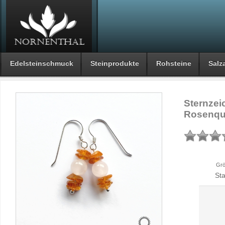
Edelsteinschmuck
Steinprodukte
Rohsteine
Salza
Sternzeic
Rosenqua
Grö
St