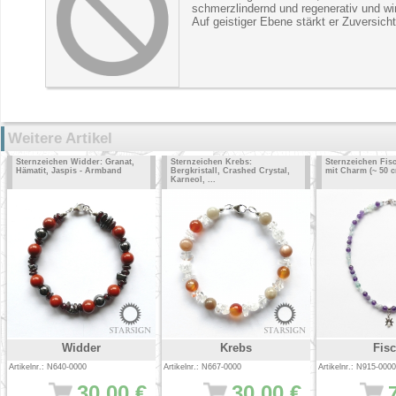
schmerzlindernd und regenerativ und wirk
Auf geistiger Ebene stärkt er Zuversich
Weitere Artikel
Sternzeichen Widder: Granat,
Sternzeichen Krebs:
Sternzeichen Fisc
Hämatit, Jaspis - Armband
Bergkristall, Crashed Crystal,
mit Charm (~ 50 
Karneol, ...
Widder
Krebs
Fis
Artikelnr.: N640-0000
Artikelnr.: N667-0000
Artikelnr.: N915-0000
30.00 €
30.00 €