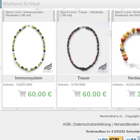
Weitere Artikel
Spirit Linie: Immunsystem -
Spirit Linie: Trauer - Halskette
Spirit Linie: Ver
Halskette (~49 cm)
(~50 cm)
Armband mit Ver
Immunsystem
Trauer
Verda
Artikelnr.: N1605-0000
Artikelnr.: N759-0000
Artikelnr.: N1182-000
60.00 €
60.00 €
Nornenthal e.U. - Copyrigh
AGB
Datenschutzerklärung
Versandkosten
|
|
Seitenaufbau in: 0.031191 Sekunden