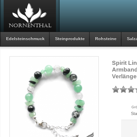
Edelsteinschmuck
Steinprodukte
Rohsteine
Salza
Spirit L
Armband
Verlänge
Grö
St