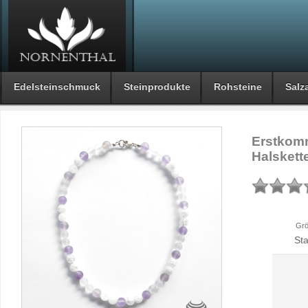
Edelsteinschmuck
Steinprodukte
Rohsteine
Salza
Erstkomm
Halskett
Grö
St