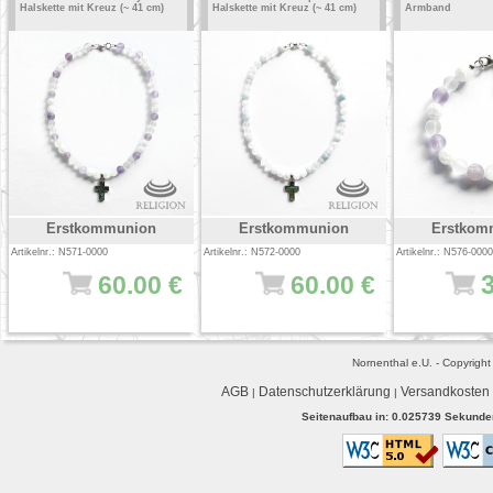
Halskette mit Kreuz (~ 41 cm)
Halskette mit Kreuz (~ 41 cm)
Armband
Erstkommunion
Erstkommunion
Erstkom
Artikelnr.: N571-0000
Artikelnr.: N572-0000
Artikelnr.: N576-0000
60.00 €
60.00 €
Nornenthal e.U. - Copyrigh
AGB
Datenschutzerklärung
Versandkosten
|
|
Seitenaufbau in: 0.025739 Sekunden