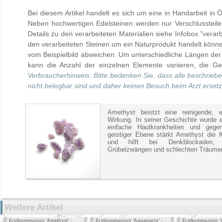
Bei diesem Artikel handelt es sich um eine in Handarbeit in Ö
Neben hochwertigen Edelsteinen werden nur Verschlussteile 
Details zu den verarbeiteten Materialien siehe Infobox "verarb
den verarbeiteten Steinen um ein Naturprodukt handelt kön
vom Beispielbild abweichen. Um unterschiedliche Längen der
kann die Anzahl der einzelnen Elemente variieren, die Ges
Verbraucherhinweis: Bitte bedenken Sie, dass alle beschrieb
nicht belegbar sind und daher keinen Besuch beim Arzt erset
Amethyst besitzt eine reinigende, e
Wirkung. In seiner Geschichte wurde 
einfache Hautkrankheiten und gegen
geistiger Ebene stärkt Amethyst die K
und hilft bei Denkblockaden, 
Grübelzwängen und schlechten Träume
Weitere Artikel
Erstkommunion 'Amethyst' -
Erstkommunion 'Aquamarin' -
Erstkommunion 'A